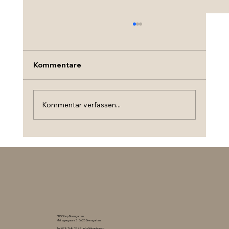
Kommentare
Kommentar verfassen...
Traeger Pelletgrills jetzt online kaufen
– neu bei bbqshop.ch
BBQ Shop Bremgarten
Metzgergasse 3 · 5620 Bremgarten
Tel.
078 768 25 47
·
info@bbqshop.ch