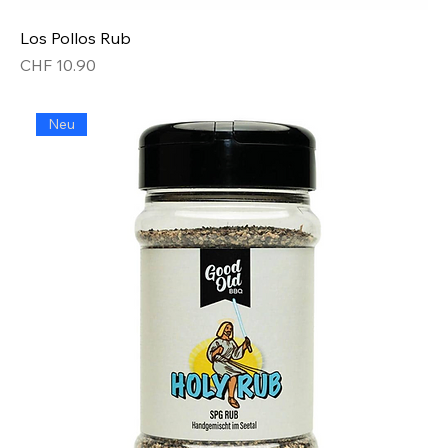
Los Pollos Rub
Preis
CHF 10.90
Neu