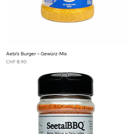
Aebi’s Burger – Gewürz-Mix
Preis
CHF 8.90