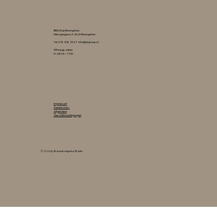
BBQ Shop Bremgarten
Metzgergasse 3 · 5620 Bremgarten
Tel.
078 768 25 47
·
info@bbqshop.ch
Öffnungszeiten
Fr: 08:00 – 17:00
Impressum
Datenschutz
Allgemeine
Geschäftsbedingungen
© 2026 by Bramedia Agentur Brader