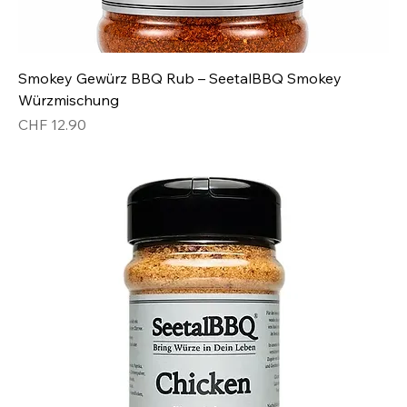
Smokey Gewürz BBQ Rub – SeetalBBQ Smokey
Würzmischung
Preis
CHF 12.90