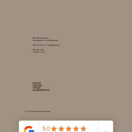
BBQ Shop Bremgarten
Metzgergasse 3 · 5620 Bremgarten
Tel.
078 768 25 47
·
info@bbqshop.ch
Öffnungszeiten
Fr: 08:00 – 17:00
Impressum
Datenschutz
Allgemeine
Geschäftsbedingungen
© 2026 by Bramedia Agentur Brader