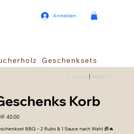
Anmelden
ucherholz
Geschenksets
Zurück
Weiter
Geschenks Korb
s
HF 40.00
schenkset BBQ – 2 Rubs & 1 Sauce nach Wahl 🎁🔥