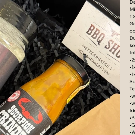
Da
Mi
1 
Ge
od
Du
ko
In
•2
•1
•1
So
Te
•w
•w
Id
•B
•G
•W