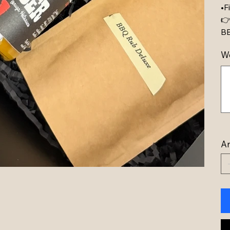
•F
👉
BB
We
Bis
zu
500
Zei
An