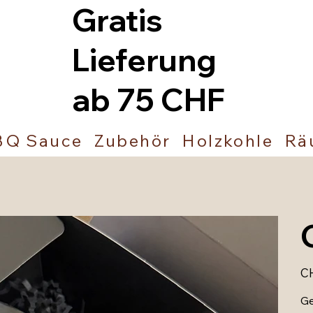
Gratis
Lieferung
ab 75 CHF
BQ Sauce
Zubehör
Holzkohle
Rä
Prei
C
Ge